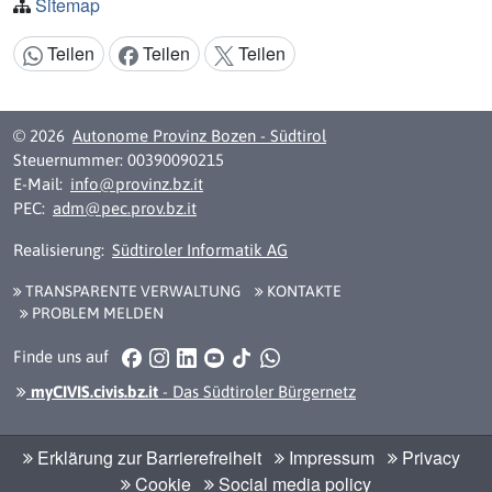
Sitemap
Teilen
Teilen
Teilen
Inhalt teilen:
© 2026
Autonome Provinz Bozen - Südtirol
Steuernummer: 00390090215
E-Mail:
info@provinz.bz.it
PEC:
adm@pec.prov.bz.it
Realisierung:
Südtiroler Informatik AG
TRANSPARENTE VERWALTUNG
KONTAKTE
PROBLEM MELDEN
Facebook
Instagram
LinkedIn
YouTube
TikTok
WhatsApp
Finde uns auf
myCIVIS.civis.bz.it
- Das Südtiroler Bürgernetz
Erklärung zur Barrierefreiheit
Impressum
Privacy
Cookie
Social media policy