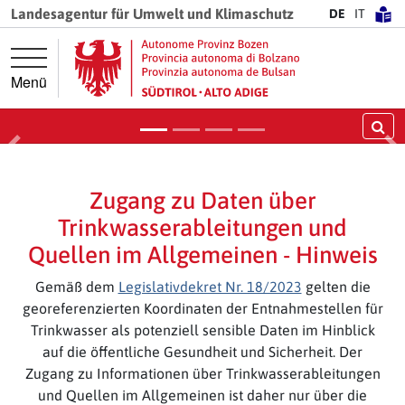
Springe direkt zur Hauptnavigation
Springe direkt zum Inhalt
Landesagentur für Umwelt und Klimaschutz
DE
IT
Wasserknappheit: Land legt
Maßnahmenpaket fest
Menü
Mehr dazu
Su
Vorige
Nä
Zugang zu Daten über
Trinkwasserableitungen und
Quellen im Allgemeinen - Hinweis
Gemäß dem
Legislativdekret Nr. 18/2023
gelten die
georeferenzierten Koordinaten der Entnahmestellen für
Trinkwasser als potenziell sensible Daten im Hinblick
auf die öffentliche Gesundheit und Sicherheit. Der
Zugang zu Informationen über Trinkwasserableitungen
und Quellen im Allgemeinen ist daher nur über die