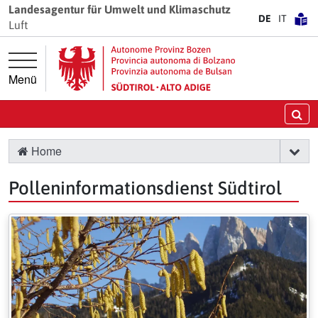
Springe direkt zur Hauptnavigation
Springe direkt zum Inhalt
Landesagentur für Umwelt und Klimaschutz
DE
IT
Luft
Menü
Su
Home
Polleninformationsdienst Südtirol