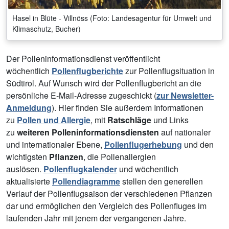
Hasel in Blüte - Villnöss (Foto: Landesagentur für Umwelt und
Klimaschutz, Bucher)
Der Polleninformationsdienst veröffentlicht
wöchentlich
Pollenflugberichte
zur Pollenflugsituation in
Südtirol. Auf Wunsch wird der Pollenflugbericht an die
persönliche E-Mail-Adresse zugeschickt (
zur Newsletter-
Anmeldung
). Hier finden Sie außerdem Informationen
zu
Pollen und Allergie
, mit
Ratschläge
und Links
zu
weiteren Polleninformationsdiensten
auf nationaler
und internationaler Ebene,
Pollenflugerhebung
und den
wichtigsten
Pflanzen
, die Pollenallergien
auslösen.
Pollenflugkalender
und wöchentlich
aktualisierte
Pollendiagramme
stellen den generellen
Verlauf der Pollenflugsaison der verschiedenen Pflanzen
dar und ermöglichen den Vergleich des Pollenfluges im
laufenden Jahr mit jenem der vergangenen Jahre.