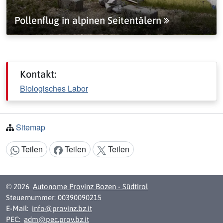
Pollenflug in alpinen Seitentälern
Kontakt:
Biologisches Labor
Sitemap
Teilen
Teilen
Teilen
Inhalt teilen:
© 2026
Autonome Provinz Bozen - Südtirol
Steuernummer: 00390090215
E-Mail:
info@provinz.bz.it
PEC:
adm@pec.prov.bz.it